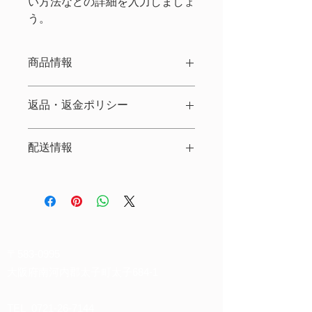
い方法などの詳細を入力しましょ
う。
商品情報
商品の詳細について記入する欄です。
返品・返金ポリシー
ここに販売する商品のサイズ、特徴、
素材、取扱い方法などの詳細を入力し
商品の返品・返金について記入する欄
ましょう。また、商品のセールスポイ
配送情報
です。購入後、どのように返品または
ントを入力して、購入者の興味を引き
返金できるかを詳しく示しましょう。
つけましょう。
商品の配送について記入する欄です。
手続きを明確に示すことでショップと
ここに商品の配送方法や梱包、配送料
購入者の信頼関係を築くことができま
などについて入力しましょう。不着が
す。
起こった際などの手続きに関しても詳
しく示すことで、ショップの信頼度を
高めることができます。
〒583-0995
大阪府南河内郡太子町太子684-1
TEL
0721-26-7144