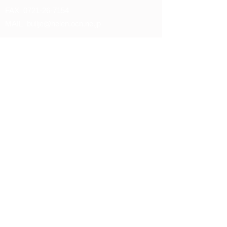
FAX
0721-26-7154
MAIL
bullje@helen.ocn.ne.jp
ログイン