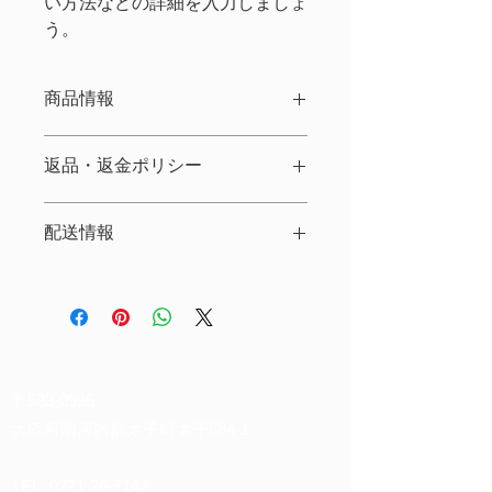
い方法などの詳細を入力しましょ
う。
商品情報
商品の詳細について記入する欄です。
返品・返金ポリシー
ここに販売する商品のサイズ、特徴、
素材、取扱い方法などの詳細を入力し
商品の返品・返金について記入する欄
ましょう。また、商品のセールスポイ
配送情報
です。購入後、どのように返品または
ントを入力して、購入者の興味を引き
返金できるかを詳しく示しましょう。
つけましょう。
商品の配送について記入する欄です。
手続きを明確に示すことでショップと
ここに商品の配送方法や梱包、配送料
購入者の信頼関係を築くことができま
などについて入力しましょう。不着が
す。
起こった際などの手続きに関しても詳
しく示すことで、ショップの信頼度を
高めることができます。
〒583-0995
大阪府南河内郡太子町太子684-1
TEL
0721-26-7144