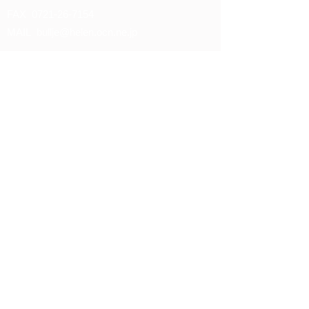
FAX
0721-26-7154
MAIL
bullje@helen.ocn.ne.jp
ログイン