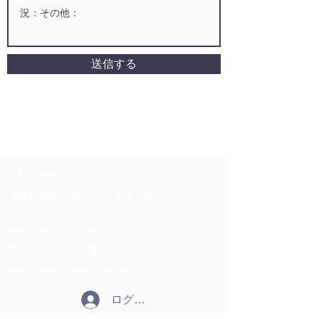
送信する
〒583-0995
大阪府南河内郡太子町太子684-1
TEL
0721-26-7144
FAX
0721-26-7154
MAIL
bullje@helen.ocn.ne.jp
ログイン